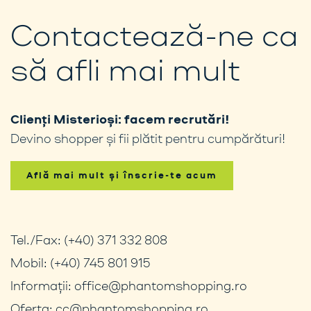
Contactează-ne ca
să afli mai mult
Clienți Misterioși: facem recrutări!
Devino shopper și fii plătit pentru cumpărături!
Află mai mult și înscrie-te acum
Tel./Fax:
(+40) 371 332 808
Mobil:
(+40) 745 801 915
Informații:
office@phantomshopping.ro
Oferta:
cc@phantomshopping.ro