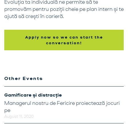
Evoluția ta individuală ne permite să te
Training cu Activate
promovăm pentru poziții cheie pe plan intern și te
ajută să crești în carieră.
Shoppers
Blog
Apply now so we can start the
conversation!
Other Events
Gamificare și distracție
Managerul nostru de Fericire proiectează jocuri
pe
August 11, 2020