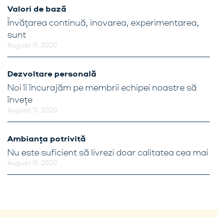
Valori de bază
Învățarea continuă, inovarea, experimentarea,
sunt
August 11, 2020
Dezvoltare personală
Noi îi încurajăm pe membrii echipei noastre să
învețe
August 11, 2020
Ambianța potrivită
Nu este suficient să livrezi doar calitatea cea mai
August 11, 2020