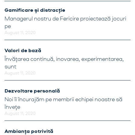
Gamificare și distracție
Managerul nostru de Fericire proiectează jocuri
pe
August 11, 2020
Valori de bază
Învățarea continuă, inovarea, experimentarea,
sunt
August 11, 2020
Dezvoltare personală
Noi îi încurajăm pe membrii echipei noastre să
învețe
August 11, 2020
Ambianța potrivită