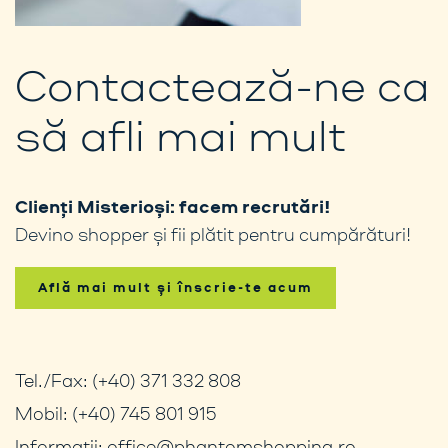
Contactează-ne ca
să afli mai mult
Clienți Misterioși: facem recrutări!
Devino shopper și fii plătit pentru cumpărături!
Află mai mult și înscrie-te acum
Tel./Fax:
(+40) 371 332 808
Mobil:
(+40) 745 801 915
Informații:
office@phantomshopping.ro