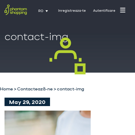
Inregistreaza-te
Autentificare
RO
contact-img
Pagina principala
Home
>
Contactează-ne
>
contact-img
Despre noi
May 29, 2020
Industrii
Servicii
Cariere