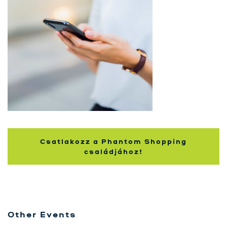
Contactează-ne
Training cu Activate
Shoppers
Blog
Csatlakozz a Phantom Shopping
családjához!
Other Events