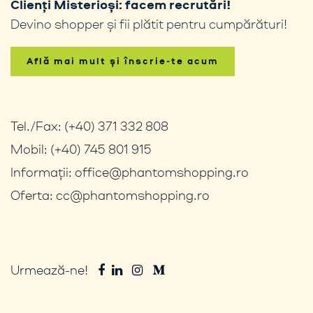
Clienți Misterioși: facem recrutări!
Devino shopper și fii plătit pentru cumpărături!
Află mai mult și înscrie-te acum
Tel./Fax:
(+40) 371 332 808
Mobil:
(+40) 745 801 915
Informații:
office@phantomshopping.ro
Oferta:
cc@phantomshopping.ro
Urmează-ne!