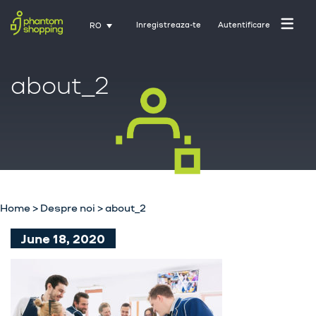
Inregistreaza-te
Autentificare
RO
about_2
Pagina principala
Despre noi
Home
>
Despre noi
>
about_2
Industrii
June 18, 2020
Servicii
Cariere