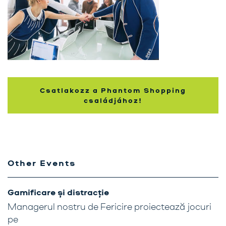
Contactează-ne
Training cu Activate
Shoppers
Blog
Csatlakozz a Phantom Shopping
családjához!
Other Events
Gamificare și distracție
Managerul nostru de Fericire proiectează jocuri
pe